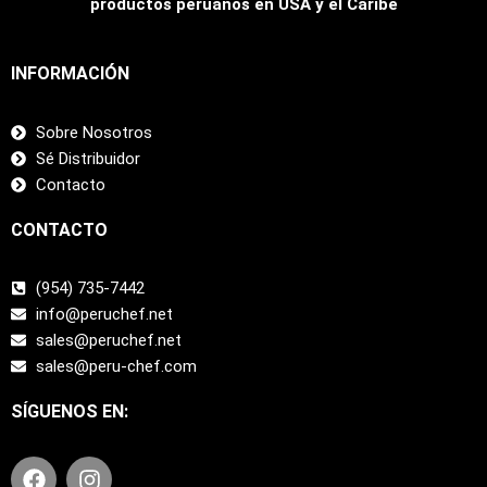
productos peruanos en USA y el Caribe
INFORMACIÓN
Sobre Nosotros
Sé Distribuidor
Contacto
CONTACTO
(954) 735-7442
info@peruchef.net
sales@peruchef.net
sales@peru-chef.com
SÍGUENOS EN:
F
I