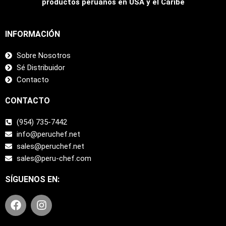
productos peruanos en USA y el Caribe
INFORMACIÓN
Sobre Nosotros
Sé Distribuidor
Contacto
CONTACTO
(954) 735-7442
info@peruchef.net
sales@peruchef.net
sales@peru-chef.com
SÍGUENOS EN:
F
I
a
n
c
s