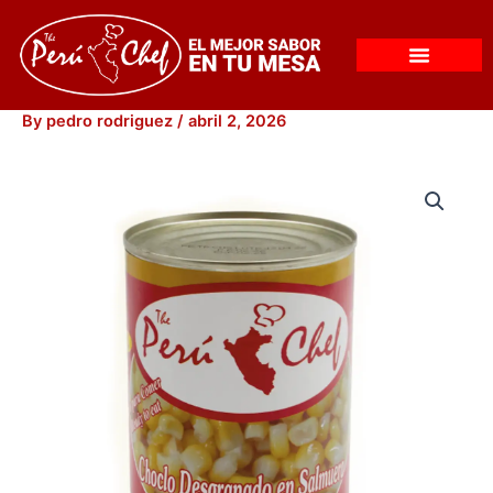
Skip
to
content
By
pedro rodriguez
/
abril 2, 2026