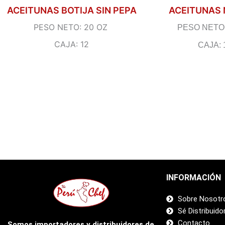
ACEITUNAS BOTIJA SIN PEPA
ACEITUNAS
PESO NETO: 20 OZ
PESO NETO
CAJA: 12
CAJA: 
INFORMACIÓN
Sobre Nosotr
Sé Distribuido
Contacto
Somos importadores y distribuidores de