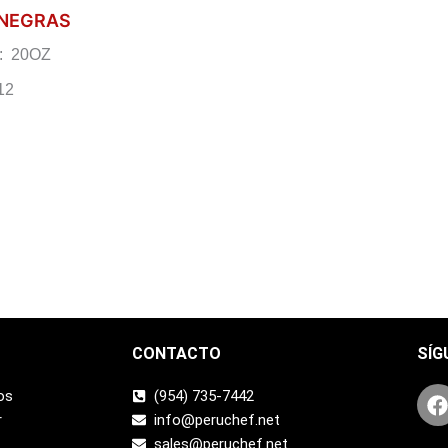
 NEGRAS
: 20OZ
12
CONTACTO
SÍG
os
(954) 735-7442
r
info@peruchef.net
sales@peruchef.net