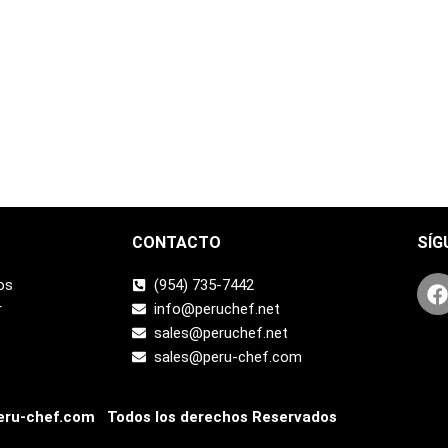
CONTACTO
SÍG
os
(954) 735-7442
r
info@peruchef.net
sales@peruchef.net
sales@peru-chef.com
ru-chef.com Todos los derechos Reservados
k