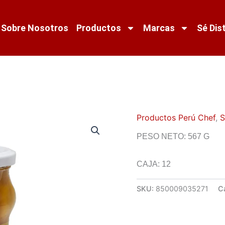
Sobre Nosotros
Productos
Marcas
Sé Dis
Productos Perú Chef
,
S
PESO NETO: 567 G
CAJA: 12
SKU:
850009035271
C