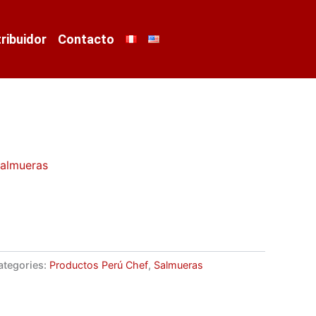
tribuidor
Contacto
almueras
ategories:
Productos Perú Chef
,
Salmueras