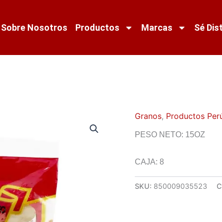
Sobre Nosotros
Productos
Marcas
Sé Dis
Granos
,
Productos Per
PESO NETO: 15OZ
CAJA: 8
SKU:
850009035523
C