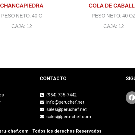
CHANCAPIEDRA
COLA DE CABAL
PESO NETO: 40 G
PESO NETO: 40 O
CAJA: 12
CAJA: 12
CONTACTO
SÍG
os
(954) 735-7442
r
info@peruchef.net
sales@peruchef.net
sales@peru-chef.com
ru-chef.com Todos los derechos Reservados