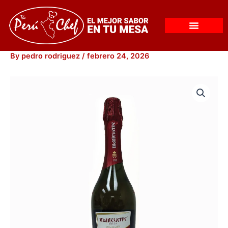
Skip
to
content
By
pedro rodriguez
/
febrero 24, 2026