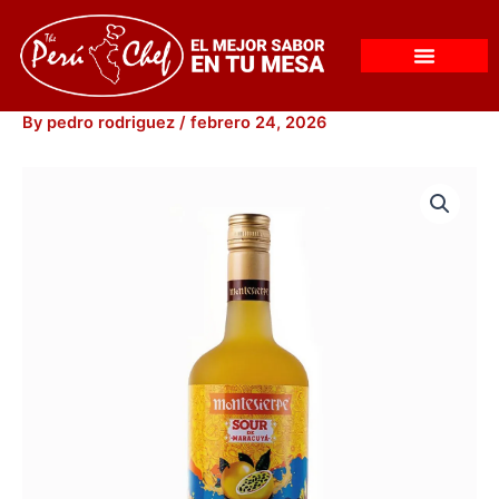
Skip
to
content
By
pedro rodriguez
/
febrero 24, 2026