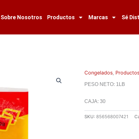
Sobre Nosotros
Productos
Marcas
Sé Dis
Congelados
,
Productos
PESO NETO: 1LB
CAJA: 30
SKU:
856568007421
C