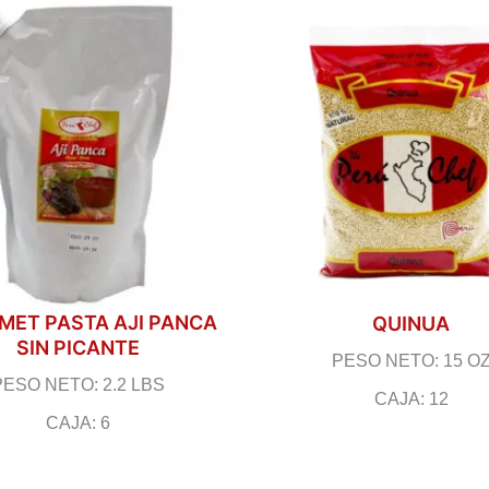
ET PASTA AJI PANCA
QUINUA
SIN PICANTE
PESO NETO: 15 O
PESO NETO: 2.2 LBS
CAJA: 12
CAJA: 6