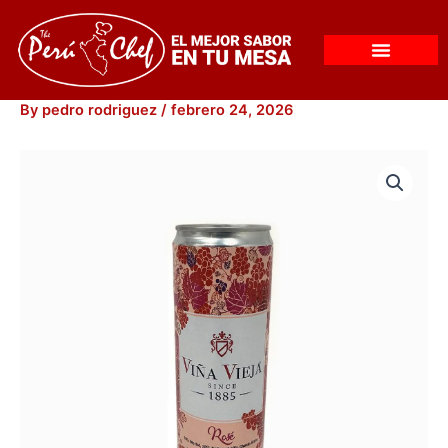
Skip
to
content
By
pedro rodriguez
/
febrero 24, 2026