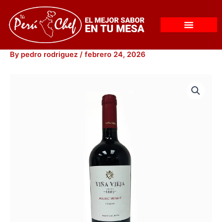
Skip
to
content
By
pedro rodriguez
/
febrero 24, 2026