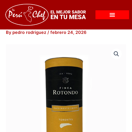
Skip
to
content
By
pedro rodriguez
/
febrero 24, 2026