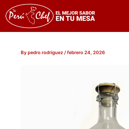
Skip
to
content
By
pedro rodriguez
/
febrero 24, 2026