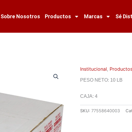
Sobre Nosotros
Productos
Marcas
Sé Dis
Institucional
,
Productos
PESO NETO: 10 LB
CAJA: 4
SKU:
77558640003
Ca