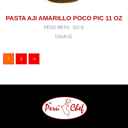
PASTA AJI AMARILLO POCO PIC 11 OZ
PESO NETO: 312 G
CAJA:12
1
2
→