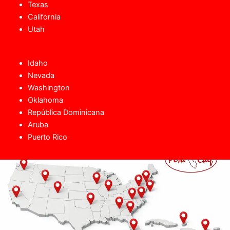
Texas
California
Utah
Idaho
Nevada
Washington
Oklahoma
República Dominicana
Aruba
Puerto Rico