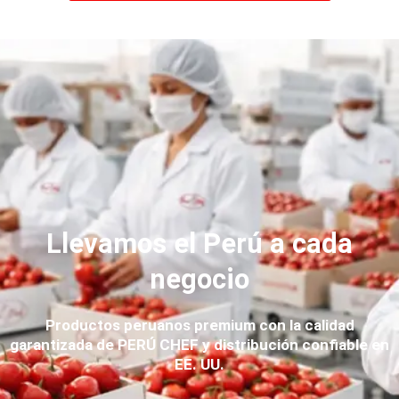
Llevamos el Perú a cada
negocio
Productos peruanos premium con la calidad
garantizada de PERÚ CHEF y distribución confiable en
EE. UU.